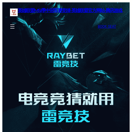
英雄联盟MSI季中冠军赛竞猜-英雄联盟官方网站-腾讯游戏
BOOK SEAT