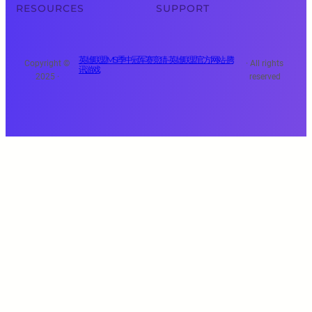
RESOURCES
SUPPORT
英雄联盟MSI季中冠军赛竞猜-英雄联盟官方网站-腾
Copyright ©
· All rights
讯游戏
2025 ·
reserved