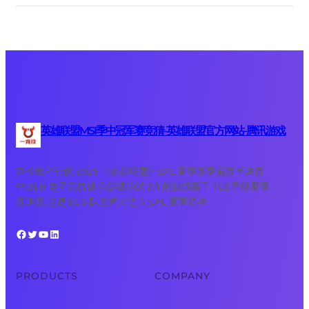
英雄联盟MSI季中冠军赛竞猜-英雄联盟官方网站-腾讯游戏
在今晚举行的 2025 《英雄联盟》LPL 夏季赛季后赛半决赛
中,BLG 电子竞技俱乐部成功以 3:1 的战绩赢下 TES,晋级夏季
赛决赛,这是 BLG 队史首次进入 LPL 夏季赛决
Facebook
Twitter
YouTube
LinkedIn
PRODUCTS
COMPANY