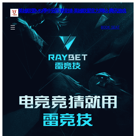
英雄联盟MSI季中冠军赛竞猜-英雄联盟官方网站-腾讯游戏
BOOK SEAT