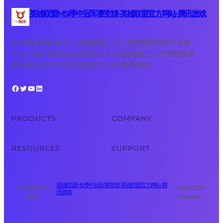
英雄联盟MSI季中冠军赛竞猜-英雄联盟官方网站-腾讯游戏
在今晚举行的 2025 《英雄联盟》LPL 夏季赛季后赛半决赛
中,BLG 电子竞技俱乐部成功以 3:1 的战绩赢下 TES,晋级夏季
赛决赛,这是 BLG 队史首次进入 LPL 夏季赛决
Facebook
Twitter
YouTube
LinkedIn
PRODUCTS
COMPANY
RESOURCES
SUPPORT
英雄联盟MSI季中冠军赛竞猜-英雄联盟官方网站-腾
Copyright ©
· All rights
讯游戏
2025 ·
reserved