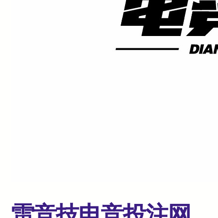
雷竞技电竞投注网