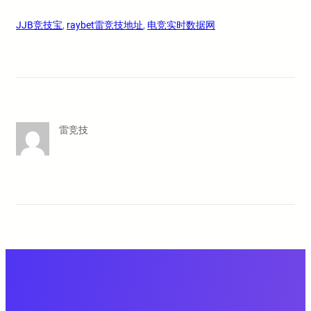
JJB竞技宝
, 
raybet雷竞技地址
, 
电竞实时数据网
雷竞技