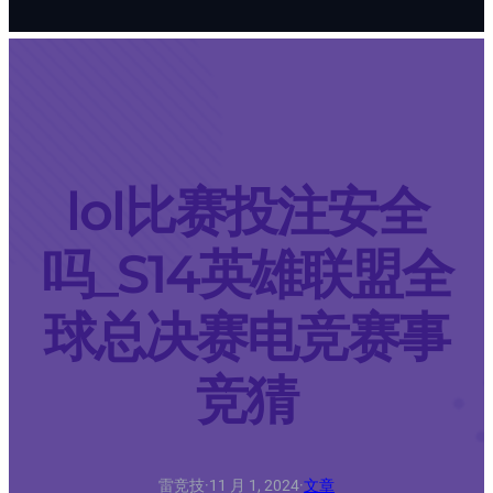
lol比赛投注安全
吗_S14英雄联盟全
球总决赛电竞赛事
竞猜
雷竞技
·
11 月 1, 2024
·
文章