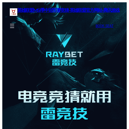
英雄联盟MSI季中冠军赛竞猜-英雄联盟官方网站-腾讯游戏
BOOK SEAT