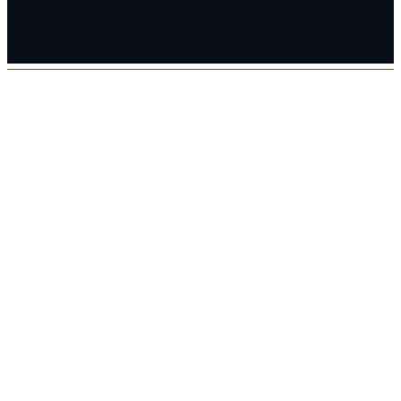
S14实时赔率_S14
英雄联盟全球总决
赛电竞赛事竞猜