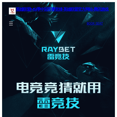
英雄联盟MSI季中冠军赛竞猜-英雄联盟官方网站-腾讯游戏
BOOK SEAT