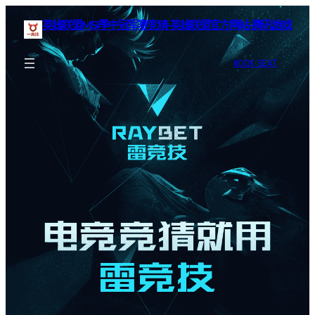
英雄联盟MSI季中冠军赛竞猜-英雄联盟官方网站-腾讯游戏
BOOK SEAT