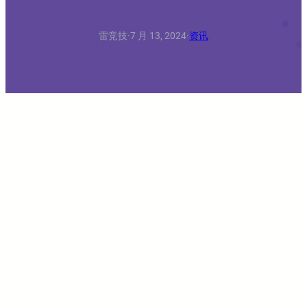
雷竞技
·
7 月 13, 2024
·
资讯