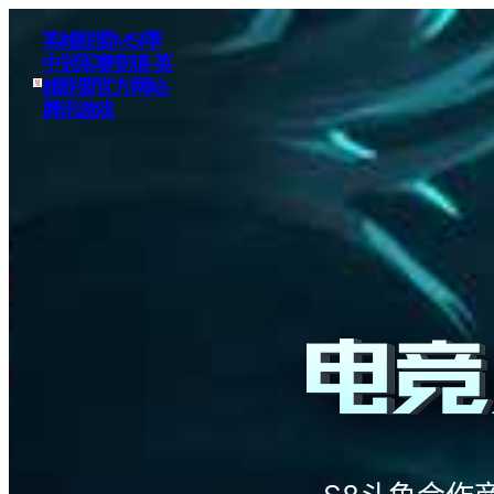
英雄联盟MSI季
中冠军赛竞猜-英
雄联盟官方网站-
腾讯游戏