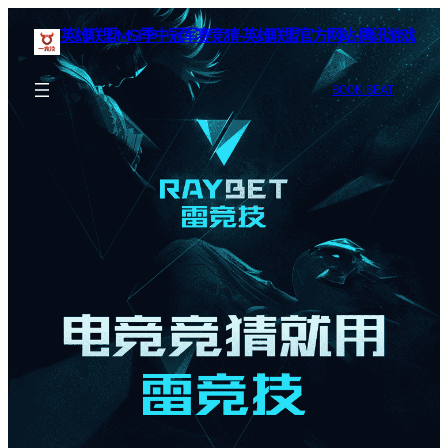
英雄联盟MSI季中冠军赛竞猜-英雄联盟官方网站-腾讯游戏
BOOK SEAT