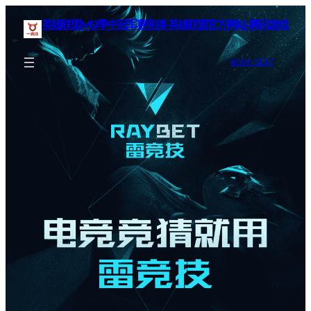
英雄联盟MSI季中冠军赛竞猜-英雄联盟官方网站-腾讯游戏
BOOK SEAT