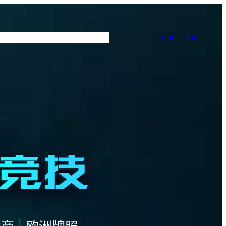
BOOK SEAT