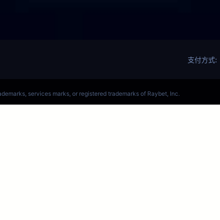
赢下载什么app