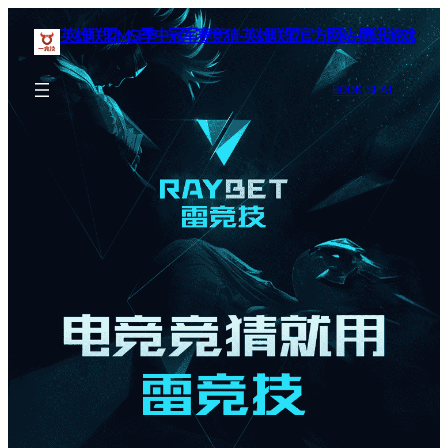
英雄联盟MSI季中冠军赛竞猜-英雄联盟官方网站-腾讯游戏
BOOK SEAT