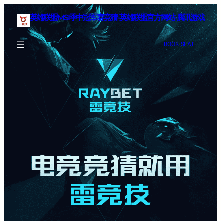
英雄联盟MSI季中冠军赛竞猜-英雄联盟官方网站-腾讯游戏
BOOK SEAT