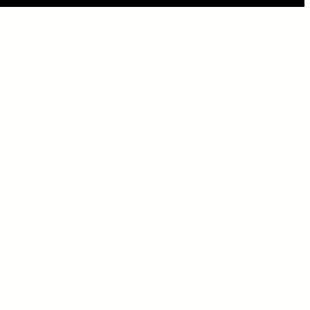
4英雄联盟全球
竞猜