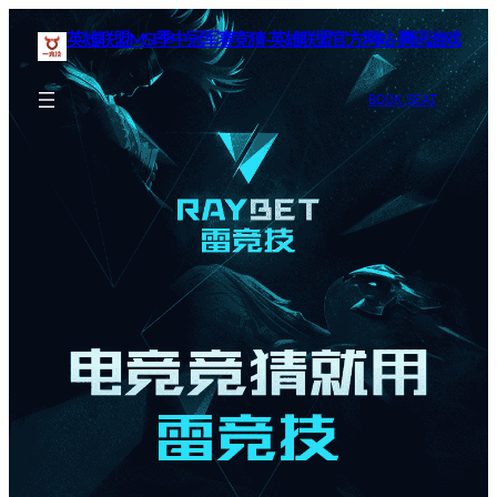
英雄联盟MSI季中冠军赛竞猜-英雄联盟官方网站-腾讯游戏
BOOK SEAT