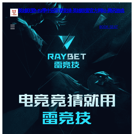
英雄联盟MSI季中冠军赛竞猜-英雄联盟官方网站-腾讯游戏
BOOK SEAT