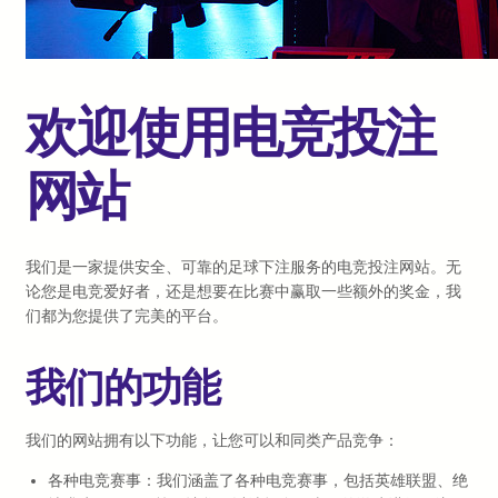
欢迎使用电竞投注
网站
我们是一家提供安全、可靠的足球下注服务的电竞投注网站。无
论您是电竞爱好者，还是想要在比赛中赢取一些额外的奖金，我
们都为您提供了完美的平台。
我们的功能
我们的网站拥有以下功能，让您可以和同类产品竞争：
各种电竞赛事：我们涵盖了各种电竞赛事，包括英雄联盟、绝