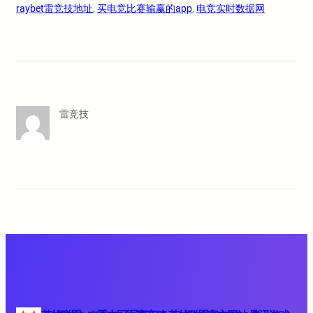
raybet雷竞技地址
, 
买电竞比赛输赢的app
, 
电竞实时数据网
雷竞技