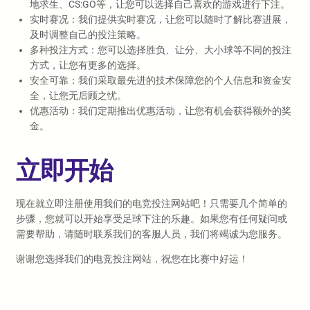
地求生、CS:GO等，让您可以选择自己喜欢的游戏进行下注。
实时赛况：我们提供实时赛况，让您可以随时了解比赛进展，
及时调整自己的投注策略。
多种投注方式：您可以选择胜负、让分、大小球等不同的投注
方式，让您有更多的选择。
安全可靠：我们采取最先进的技术保障您的个人信息和资金安
全，让您无后顾之忧。
优惠活动：我们定期推出优惠活动，让您有机会获得额外的奖
金。
立即开始
现在就立即注册使用我们的电竞投注网站吧！只需要几个简单的
步骤，您就可以开始享受足球下注的乐趣。如果您有任何疑问或
需要帮助，请随时联系我们的客服人员，我们将竭诚为您服务。
谢谢您选择我们的电竞投注网站，祝您在比赛中好运！