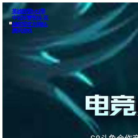
英雄联盟MSI季
中冠军赛竞猜-英
雄联盟官方网站-
腾讯游戏